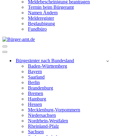
Meldebescheinigung beantragen
Termin beim Bürgeramt
Namen Ändern
Melderegister
Beglaubigung
Fundbüro
Navigationsmenü
Navigationsmenü
Bürgerämter nach Bundesland
Baden-Württemberg
Bayern
Saarland
Berlin
Brandenburg
Bremen
Hamburg
Hessen
Mecklenburg-Vorpommern
Niedersachsen
Nordrhein-Westfalen
Rheinland-Pfalz
Sachsen