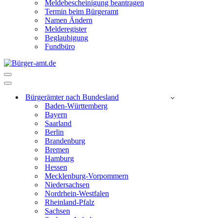
Meldebescheinigung beantragen
Termin beim Bürgeramt
Namen Ändern
Melderegister
Beglaubigung
Fundbüro
Navigationsmenü
Navigationsmenü
Bürgerämter nach Bundesland
Baden-Württemberg
Bayern
Saarland
Berlin
Brandenburg
Bremen
Hamburg
Hessen
Mecklenburg-Vorpommern
Niedersachsen
Nordrhein-Westfalen
Rheinland-Pfalz
Sachsen