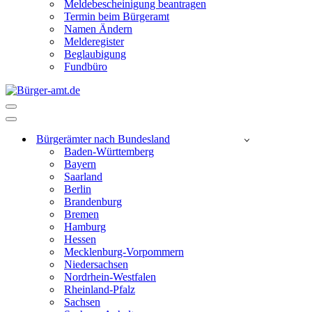
Meldebescheinigung beantragen
Termin beim Bürgeramt
Namen Ändern
Melderegister
Beglaubigung
Fundbüro
Navigationsmenü
Navigationsmenü
Bürgerämter nach Bundesland
Baden-Württemberg
Bayern
Saarland
Berlin
Brandenburg
Bremen
Hamburg
Hessen
Mecklenburg-Vorpommern
Niedersachsen
Nordrhein-Westfalen
Rheinland-Pfalz
Sachsen