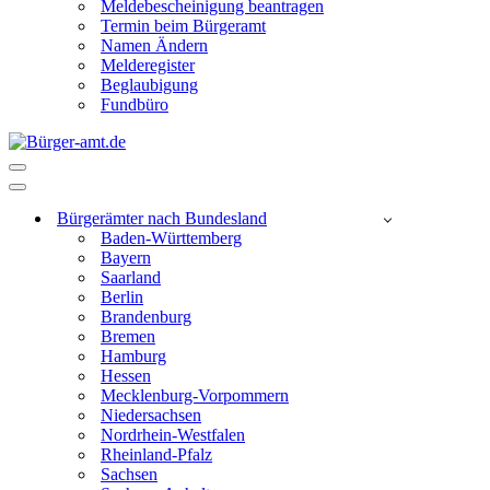
Meldebescheinigung beantragen
Termin beim Bürgeramt
Namen Ändern
Melderegister
Beglaubigung
Fundbüro
Navigationsmenü
Navigationsmenü
Bürgerämter nach Bundesland
Baden-Württemberg
Bayern
Saarland
Berlin
Brandenburg
Bremen
Hamburg
Hessen
Mecklenburg-Vorpommern
Niedersachsen
Nordrhein-Westfalen
Rheinland-Pfalz
Sachsen