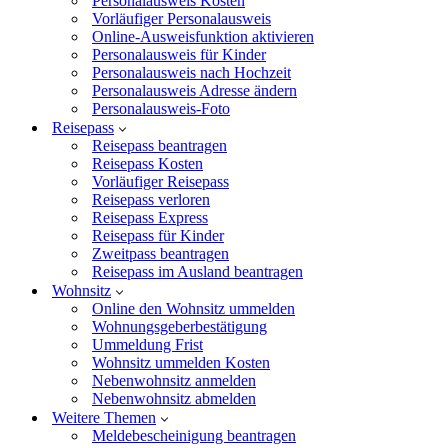
Personalausweis Kosten
Vorläufiger Personalausweis
Online-Ausweisfunktion aktivieren
Personalausweis für Kinder
Personalausweis nach Hochzeit
Personalausweis Adresse ändern
Personalausweis-Foto
Reisepass
Reisepass beantragen
Reisepass Kosten
Vorläufiger Reisepass
Reisepass verloren
Reisepass Express
Reisepass für Kinder
Zweitpass beantragen
Reisepass im Ausland beantragen
Wohnsitz
Online den Wohnsitz ummelden
Wohnungsgeberbestätigung
Ummeldung Frist
Wohnsitz ummelden Kosten
Nebenwohnsitz anmelden
Nebenwohnsitz abmelden
Weitere Themen
Meldebescheinigung beantragen