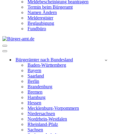
Meldebescheinigung beantragen
Termin beim Bürgeramt
Namen Ändern
Melderegister
Beglaubigung
Fundbüro
Navigationsmenü
Navigationsmenü
Bürgerämter nach Bundesland
Baden-Württemberg
Bayern
Saarland
Berlin
Brandenburg
Bremen
Hamburg
Hessen
Mecklenburg-Vorpommern
Niedersachsen
Nordrhein-Westfalen
Rheinland-Pfalz
Sachsen