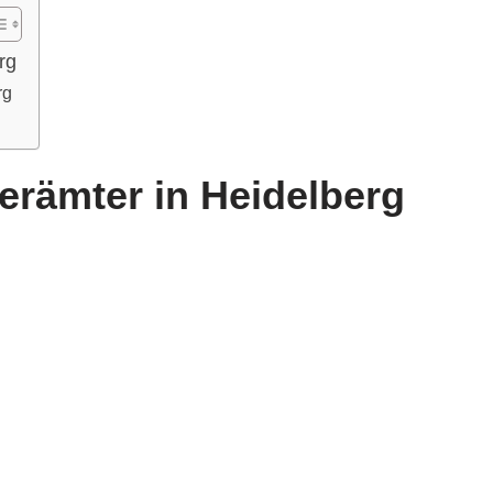
rg
rg
gerämter in Heidelberg